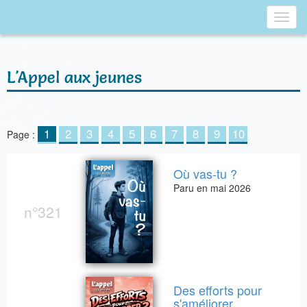
Toggl
navig
L'Appel aux jeunes
1
2
3
4
5
6
7
8
9
10
Page :
Où vas-tu ?
Paru en mai 2026
n°321
Des efforts pour
s'améliorer