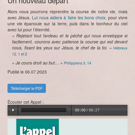
Un nouveau départ
Alors nous pourrons reprendre la course de notre vie, mais
avec Jésus.
Lui nous aidera à faire les bons choix,
pour vivre
une vie épanouie sur la terre, puis dans le bonheur du ciel
avec lui pour l’éternité.
« Rejetant tout fardeau et le péché qui nous enveloppe si
facilement, courons avec patience la course qui est devant
nous, fixant les yeux sur Jésus, le chef de la foi. »
Hébreux
12. 1 et 2
« Je cours droit au but… »
Philippiens 3. 14
Publié le 06.07.2023
Télécharger le PDF
Écouter cet Appel :
00:00
/
06:27