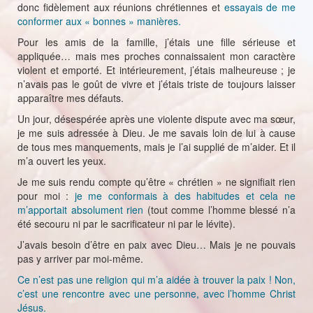
donc fidèlement aux réunions chrétiennes et
essayais de me
conformer aux « bonnes » manières.
Pour les amis de la famille, j’étais une fille sérieuse et
appliquée… mais mes proches connaissaient mon caractère
violent et emporté. Et intérieurement, j’étais malheureuse ; je
n’avais pas le goût de vivre et j’étais triste de toujours laisser
apparaître mes défauts.
Un jour, désespérée après une violente dispute avec ma sœur,
je me suis adressée à Dieu. Je me savais loin de lui à cause
de tous mes manquements, mais je l’ai supplié de m’aider. Et il
m’a ouvert les yeux.
Je me suis rendu compte qu’être « chrétien » ne signifiait rien
pour moi :
je me conformais à des habitudes et cela ne
m’apportait absolument rien
(tout comme l’homme blessé n’a
été secouru ni par le sacrificateur ni par le lévite).
J’avais besoin d’être en paix avec Dieu… Mais je ne pouvais
pas y arriver par moi-même.
Ce n’est pas une religion qui m’a aidée à trouver la paix ! Non,
c’est une rencontre avec une personne, avec l’homme Christ
Jésus.