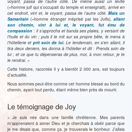
voyant, passa de l’autre côté. De même aussi un lévite
(=homme juif qui s’occupait du temple et enseignait)
, arrivé en
cet endroit, vint et, le voyant, passa de l’autre côté.
Mais un
Samaritain
(=homme étranger méprisé par les Juifs)
,
allant
son chemin, vint à lui et, le voyant, fut ému de
compassion
: il s’approcha et banda ses plaies, y versant de
l’huile et du vin ; puis il le mit sur sa propre bête, le mena à
l’hôtellerie et
prit soin de lui.
Le lendemain, en s’en allant, il
tira deux deniers, les donna à l’hôtelier et dit : Prends soin de
lui ; et ce que tu dépenseras de plus, moi, à mon retour, je te
le rendrai. »
Cette histoire, racontée il y a bientôt 2 000 ans, est toujours
d’actualité.
Nous sommes peut-être comme cet homme blessé au bord du
chemin, ayant tout perdu, étant même bien près de mourir.
Le témoignage de Joy
« Je suis née dans une famille chrétienne. Mes parents
m’apprenaient à aimer Dieu et je cherchais à obéir parce que
je me disais que, comme ça, je trouverais le bonheur. J’allais