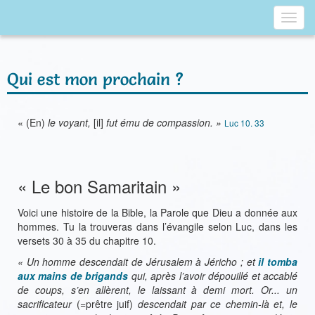
Toggl
navig
Qui est mon prochain ?
« (En)
le voyant,
[il]
fut ému de compassion. »
Luc 10. 33
« Le bon Samaritain »
Voici une histoire de la Bible, la Parole que Dieu a donnée aux
hommes. Tu la trouveras dans l’évangile selon Luc, dans les
versets 30 à 35 du chapitre 10.
« Un homme descendait de Jérusalem à Jéricho ; et
il tomba
aux mains de brigands
qui, après l’avoir dépouillé et accablé
de coups, s’en allèrent, le laissant à demi mort. Or... un
sacrificateur
(=prêtre juif)
descendait par ce chemin-là et, le