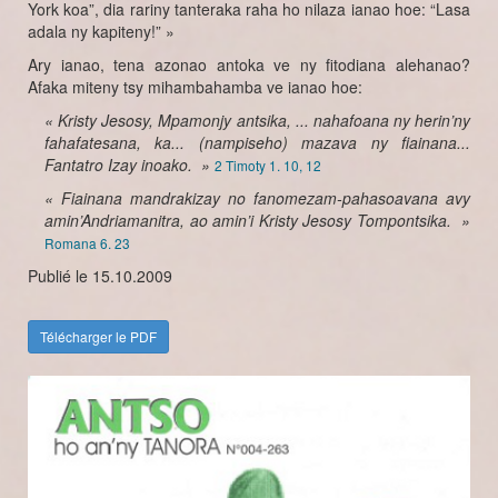
York koa”, dia rariny tanteraka raha ho nilaza ianao hoe: “Lasa
adala ny kapiteny!” »
Ary ianao, tena azonao antoka ve ny fitodiana alehanao?
Afaka miteny tsy mihambahamba ve ianao hoe:
« Kristy Jesosy, Mpamonjy antsika, ... nahafoana ny herin’ny
fahafatesana, ka... (nampiseho) mazava ny fiainana...
Fantatro Izay inoako. »
2 Timoty 1. 10, 12
« Fiainana mandrakizay no fanomezam-pahasoavana avy
amin’Andriamanitra, ao amin’i Kristy Jesosy Tompontsika. »
Romana 6. 23
Publié le 15.10.2009
Télécharger le PDF