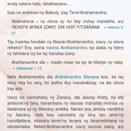
anaty vatana hafa, fahafoanana...
Izao no ambaran’ny Baiboly, izay Tenin’Andriamanitra:
Notendrena « ny olona ny ho faty indray mandeha, ary
REHEFA AFAKA IZANY, DIA HISY FITSARANA. »
Hebreo 9.
27
Tsy maintsy handalo ny fitsaràn’Andriamanitra, izany, ny olona
rehetra? Eny, satria
marina Andriamanitra;
tsy afaka ny hijery
ny fahotana Izy ka tsy hanafay izany.
Andriamanitra dia « madio maso ka tsy te hitsinjo ny ratsy.
»
Habakoka 1. 13
Nefa Andriamanitra dia
Andriamanitra fitiavana
koa, ka tsy
tiany hisy ho very, ho lavitra Azy mandrakizay, na dia olona
iray aza.
Izany no nanirahany ny Zanany, dia Jesosy Kristy, ho etỳ
ambonin’ny tany, hanambara ny vaovao mahafaly momba ny
fiadanana sy ny fitiavany antsika. Nanao soa Jesosy nandritra
ny fiainany, nefa koa nanolotra ny ainy teo amin’ny
hazofijaliana, nitondra tamin’ny tenany ny fanamelohana ny
fahotantsika. Neken’Andriamanitra izany sorona izany, ary