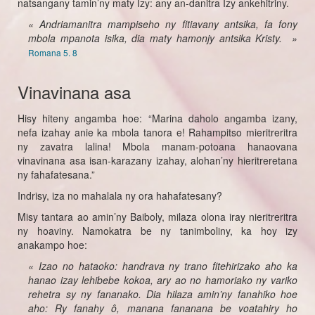
natsangany tamin’ny maty Izy: any an-danitra Izy ankehitriny.
« Andriamanitra mampiseho ny fitiavany antsika, fa fony
mbola mpanota isika, dia maty hamonjy antsika Kristy. »
Romana 5. 8
Vinavinana asa
Hisy hiteny angamba hoe: “Marina daholo angamba izany,
nefa izahay anie ka mbola tanora e! Rahampitso mieritreritra
ny zavatra lalina! Mbola manam-potoana hanaovana
vinavinana asa isan-karazany izahay, alohan’ny hieritreretana
ny fahafatesana.”
Indrisy, iza no mahalala ny ora hahafatesany?
Misy tantara ao amin’ny Baiboly, milaza olona iray nieritreritra
ny hoaviny. Namokatra be ny tanimboliny, ka hoy izy
anakampo hoe:
« Izao no hataoko: handrava ny trano fitehirizako aho ka
hanao izay lehibebe kokoa, ary ao no hamoriako ny variko
rehetra sy ny fananako. Dia hilaza amin’ny fanahiko hoe
aho: Ry fanahy ô, manana fananana be voatahiry ho