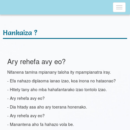
Toggl
navig
Hankaiza ?
Ary rehefa avy eo?
Nifanena tamina mpianany taloha ity mpampianatra iray.
- Efa nahazo diplaoma ianao izao, koa inona no hataonao?
- Hitety tany aho mba hahafantarako izao tontolo izao.
- Ary rehefa avy eo?
- Dia hitady asa aho ary toerana honenako.
- Ary rehefa avy eo?
- Manantena aho fa hahazo vola be.