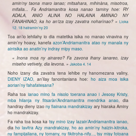
amin’ny taona maro ianao; mitsahara, mihinàna, misotroa,
mifalia... Fa Andriamanitra kosa nanao taminy hoe: RY
ADALA, ANIO ALINA NO HALAINA AMINAO NY
FANAHINAO, ka ho an’iza izay zavatra noharìnao? »
Lioka
12. 18 hatramin’ny 20
Toa an’io lehilahy io dia matetika isika no manao vinavina ny
amin’ny hoavy, kanefa
azon’Andriamanitra atao ny manala ny
aintsika ao anatin’ny indray mipy maso.
« Inona moa ny ainareo? Fa zavona ihany ianareo, izay
miseho vetivety, dia levona. »
Jakoba 4. 14
Noho izany dia zavatra tena lehibe ny hanomezana valiny,
DIENY IZAO,
an’ilay fanontaniana hoe:
ho aiza moa isika
aorian’ny fahafatesana?
Raha toa
ianao mino fa nisolo toerana anao i Jesosy Kristy,
mba hilanja ny fitsaràn’Andriamanitra mendrika anao,
dia
handray dieny izao
ny fiainana mandrakizay
ary hiaraka Aminy
ho mandrakizay.
Fa raha toa kosa ka
tsy mino izay lazain’Andriamanitra ianao,
dia
ho lavitra Azy mandrakizay, ho ao amin’ny haizin-kitroka,
ny fampijaliana, ny tomany, ny fikitroha-nify..., tsy misy fotoana