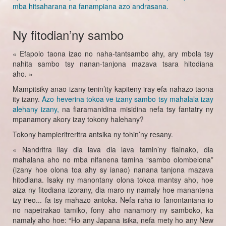
mba hitsaharana na fanampiana azo andrasana.
Ny fitodian’ny sambo
« Efapolo taona izao no naha-tantsambo ahy, ary mbola tsy
nahita sambo tsy nanan-tanjona mazava tsara hitodiana
aho. »
Mampitsiky anao izany tenin’ity kapiteny iray efa nahazo taona
ity izany.
Azo heverina tokoa ve izany sambo tsy mahalala izay
alehany izany,
na fiaramanidina misidina nefa tsy fantatry ny
mpanamory akory izay tokony halehany?
Tokony hampieritreritra antsika ny tohin’ny resany.
« Nandritra ilay dia lava dia lava tamin’ny fiainako, dia
mahalana aho no mba nifanena tamina “sambo olombelona”
(izany hoe olona toa ahy sy ianao) nanana tanjona mazava
hitodiana. Isaky ny manontany olona tokoa mantsy aho, hoe
aiza ny fitodiana izorany, dia maro ny namaly hoe manantena
izy ireo... fa tsy mahazo antoka. Nefa raha io fanontaniana io
no napetrakao tamiko, fony aho nanamory ny samboko, ka
namaly aho hoe: “Ho any Japana isika, nefa mety ho any New