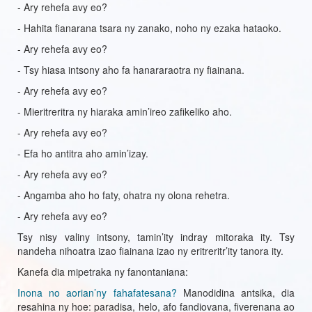
- Ary rehefa avy eo?
- Hahita fianarana tsara ny zanako, noho ny ezaka hataoko.
- Ary rehefa avy eo?
- Tsy hiasa intsony aho fa hanararaotra ny fiainana.
- Ary rehefa avy eo?
- Mieritreritra ny hiaraka amin’ireo zafikeliko aho.
- Ary rehefa avy eo?
- Efa ho antitra aho amin’izay.
- Ary rehefa avy eo?
- Angamba aho ho faty, ohatra ny olona rehetra.
- Ary rehefa avy eo?
Tsy nisy valiny intsony, tamin’ity indray mitoraka ity. Tsy
nandeha nihoatra izao fiainana izao ny eritreritr’ity tanora ity.
Kanefa dia mipetraka ny fanontaniana:
Inona no aorian’ny fahafatesana?
Manodidina antsika, dia
resahina ny hoe: paradisa, helo, afo fandiovana, fiverenana ao