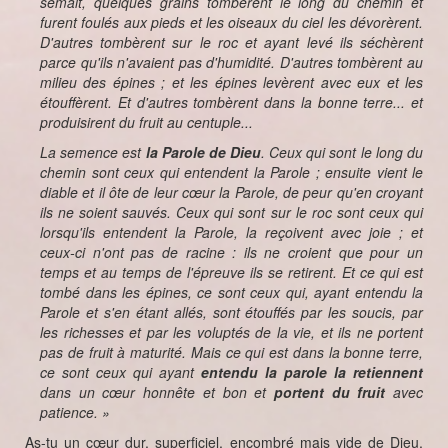
semait, quelques grains tombèrent le long du chemin et
furent foulés aux pieds et les oiseaux du ciel les dévorèrent.
D'autres tombèrent sur le roc et ayant levé ils séchèrent
parce qu'ils n'avaient pas d'humidité. D'autres tombèrent au
milieu des épines ; et les épines levèrent avec eux et les
étouffèrent. Et d'autres tombèrent dans la bonne terre... et
produisirent du fruit au centuple...
La semence est
la Parole de Dieu
. Ceux qui sont le long du
chemin sont ceux qui entendent la Parole ; ensuite vient le
diable et il ôte de leur cœur la Parole, de peur qu'en croyant
ils ne soient sauvés. Ceux qui sont sur le roc sont ceux qui
lorsqu'ils entendent la Parole, la reçoivent avec joie ; et
ceux-ci n'ont pas de racine : ils ne croient que pour un
temps et au temps de l'épreuve ils se retirent. Et ce qui est
tombé dans les épines, ce sont ceux qui, ayant entendu la
Parole et s'en étant allés, sont étouffés par les soucis, par
les richesses et par les voluptés de la vie, et ils ne portent
pas de fruit à maturité. Mais ce qui est dans la bonne terre,
ce sont ceux qui ayant
entendu la parole la retiennent
dans un cœur honnête et bon et
portent du fruit
avec
patience. »
As-tu un cœur dur, superficiel, encombré mais vide de Dieu,