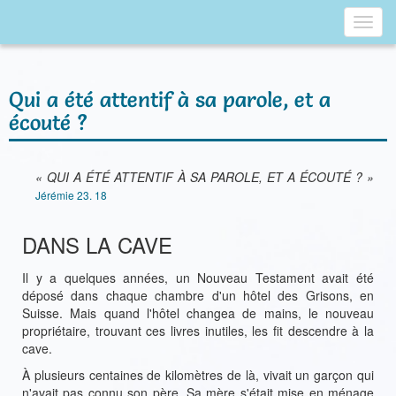
Toggl
navig
Qui a été attentif à sa parole, et a
écouté ?
« QUI A ÉTÉ ATTENTIF À SA PAROLE, ET A ÉCOUTÉ ? »
Jérémie 23. 18
DANS LA CAVE
Il y a quelques années, un Nouveau Testament avait été
déposé dans chaque chambre d'un hôtel des Grisons, en
Suisse. Mais quand l'hôtel changea de mains, le nouveau
propriétaire, trouvant ces livres inutiles, les fit descendre à la
cave.
À plusieurs centaines de kilomètres de là, vivait un garçon qui
n'avait pas connu son père. Sa mère s'était mise en ménage