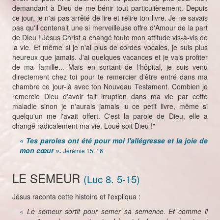
demandant à Dieu de me bénir tout particulièrement. Depuis
ce jour, je n'ai pas arrêté de lire et relire ton livre. Je ne savais
pas qu'il contenait une si merveilleuse offre d'Amour de la part
de Dieu ! Jésus Christ a changé toute mon attitude vis-à-vis de
la vie. Et même si je n'ai plus de cordes vocales, je suis plus
heureux que jamais. J'ai quelques vacances et je vais profiter
de ma famille... Mais en sortant de l'hôpital, je suis venu
directement chez toi pour te remercier d'être entré dans ma
chambre ce jour-là avec ton Nouveau Testament. Combien je
remercie Dieu d'avoir fait irruption dans ma vie par cette
maladie sinon je n'aurais jamais lu ce petit livre, même si
quelqu'un me l'avait offert. C'est la parole de Dieu, elle a
changé radicalement ma vie. Loué soit Dieu !"
« Tes paroles ont été pour moi l'allégresse et la joie de
mon cœur ».
Jérémie 15. 16
LE SEMEUR
(Luc 8. 5-15)
Jésus raconta cette histoire et l'expliqua :
« Le semeur sortit pour semer sa semence. Et comme il