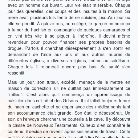
avec un homme qui buvait. Leur vie était misérable. Chaque
jour des querelles, des coups et des insultes à la maison. Sa
mère avait plusieurs fois tenté de se suicider, jusqu'au jour où
elle se pendit. À quinze ans, au collège, le garçon commença
à fumer du hachish en compagnie de quelques camarades et
en vint très vite à se piquer à l'héroïne. Il devint même
revendeur pour pouvoir financer ses propres besoins de
drogue. Parfois il cherchait désespérément à s'en sortir en
demandant de l'aide aux uns et aux autres, auprès de
différentes églises, à diverses religions, même au spiritisme.
Chaque fois il retombait encore plus bas. Sa santé s'en
ressentit.
Mais un jour, son tuteur, excédé, menaça de le mettre en
maison de correction s'il ne quittait pas immédiatement ce
"milieu". C'est alors qu'il commença un apprentissage de
cuisinier dans cet hôtel des Grisons. Il lui fallait toujours fumer
du hach en cachette et se doper avec des médicaments tant
son accoutumance était grande. Son état le désespérait. Un
soir, on l'envoya chercher une bouteille à la cave. Il y découvrit
la caisse de Nouveaux Testaments. Curieux d'en connaître le
contenu, il décida de revenir après ses heures de travail. Cette
nuit-là, éclairé par une bougie, il se mit à lire l'évangile de Jean