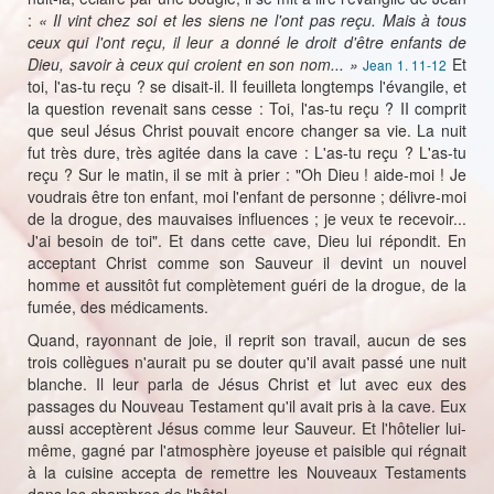
:
« Il vint chez soi et les siens ne l'ont pas reçu. Mais à tous
ceux qui l'ont reçu, il leur a donné le droit d'être enfants de
Dieu, savoir à ceux qui croient en son nom... »
Et
Jean 1. 11-12
toi, l'as-tu reçu ? se disait-il. Il feuilleta longtemps l'évangile, et
la question revenait sans cesse : Toi, l'as-tu reçu ? II comprit
que seul Jésus Christ pouvait encore changer sa vie. La nuit
fut très dure, très agitée dans la cave : L'as-tu reçu ? L'as-tu
reçu ? Sur le matin, il se mit à prier : "Oh Dieu ! aide-moi ! Je
voudrais être ton enfant, moi l'enfant de personne ; délivre-moi
de la drogue, des mauvaises influences ; je veux te recevoir...
J'ai besoin de toi". Et dans cette cave, Dieu lui répondit. En
acceptant Christ comme son Sauveur il devint un nouvel
homme et aussitôt fut complètement guéri de la drogue, de la
fumée, des médicaments.
Quand, rayonnant de joie, il reprit son travail, aucun de ses
trois collègues n'aurait pu se douter qu'il avait passé une nuit
blanche. Il leur parla de Jésus Christ et lut avec eux des
passages du Nouveau Testament qu'il avait pris à la cave. Eux
aussi acceptèrent Jésus comme leur Sauveur. Et l'hôtelier lui-
même, gagné par l'atmosphère joyeuse et paisible qui régnait
à la cuisine accepta de remettre les Nouveaux Testaments