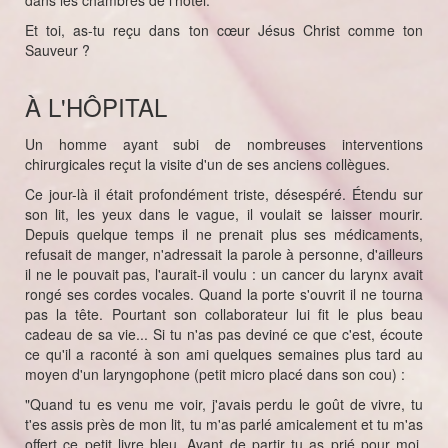
dans les chambres de l'hôtel.
Et toi, as-tu reçu dans ton cœur Jésus Christ comme ton
Sauveur ?
À L'HÔPITAL
Un homme ayant subi de nombreuses interventions
chirurgicales reçut la visite d'un de ses anciens collègues.
Ce jour-là il était profondément triste, désespéré. Étendu sur
son lit, les yeux dans le vague, il voulait se laisser mourir.
Depuis quelque temps il ne prenait plus ses médicaments,
refusait de manger, n'adressait la parole à personne, d'ailleurs
il ne le pouvait pas, l'aurait-il voulu : un cancer du larynx avait
rongé ses cordes vocales. Quand la porte s'ouvrit il ne tourna
pas la tête. Pourtant son collaborateur lui fit le plus beau
cadeau de sa vie... Si tu n'as pas deviné ce que c'est, écoute
ce qu'il a raconté à son ami quelques semaines plus tard au
moyen d'un laryngophone (petit micro placé dans son cou) :
"Quand tu es venu me voir, j'avais perdu le goût de vivre, tu
t'es assis près de mon lit, tu m'as parlé amicalement et tu m'as
offert ce petit livre bleu. Avant de partir tu as prié pour moi,