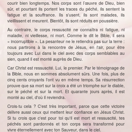
courir bien longtemps. Nos corps sont l’œuvre de Dieu, bien
sûr, et pourtant ils portent les traces du péché, ils sentent la
fatigue et la souffrance. Ils s'usent, ils sont malades, ils
vieillissent et meurent. Bientôt, ils sont réduits en poussière.
Au contraire, le corps ressuscité ne connaîtra ni fatigue, ni
maladie, ni vieillesse, ni mort. Comme le dit le Bible, il sera
« incorruptible ». La pesanteur ne le retiendra pas sur la terre :
nous partirons à la rencontre de Jésus, en l'air, pour être
toujours avec Lui dans le ciel avec des corps semblables au
sien, quand il est monté auprès de Dieu.
Car Christ est ressuscité. Lui, le premier. Par le témoignage de
la Bible, nous en sommes absolument sûrs. Une fois, plus de
cinq cents croyants l'ont vu en même temps. Sa résurrection
prouve que sa mort sur la croix a été un triomphe sur le diable,
sur le péché et sur la mort. Et quarante jours après, il est
monté au ciel, d'où il reviendra.
Crois-tu cela ? C'est très important, parce que cette victoire
délivre aussi ceux qui mettent leur confiance en Jésus Christ.
Si tu crois que c'est pour toi qu'il est mort et ressuscité, tes
péchés sont pardonnés et ton corps sera transformé pour
vivre éternellement avec ton Sauveur, dans le ciel.