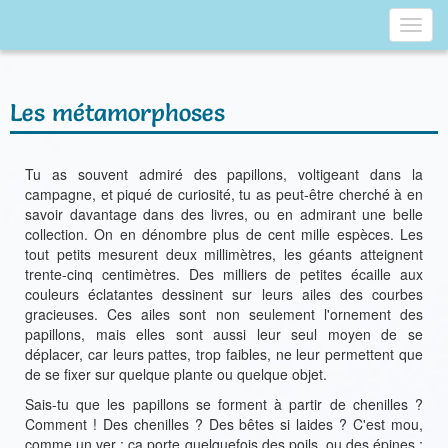
Toggl
navig
Les métamorphoses
Tu as souvent admiré des papillons, voltigeant dans la
campagne, et piqué de curiosité, tu as peut-être cherché à en
savoir davantage dans des livres, ou en admirant une belle
collection. On en dénombre plus de cent mille espèces. Les
tout petits mesurent deux millimètres, les géants atteignent
trente-cinq centimètres. Des milliers de petites écaille aux
couleurs éclatantes dessinent sur leurs ailes des courbes
gracieuses. Ces ailes sont non seulement l'ornement des
papillons, mais elles sont aussi leur seul moyen de se
déplacer, car leurs pattes, trop faibles, ne leur permettent que
de se fixer sur quelque plante ou quelque objet.
Sais-tu que les papillons se forment à partir de chenilles ?
Comment ! Des chenilles ? Des bêtes si laides ? C'est mou,
comme un ver ; ça porte quelquefois des poils, ou des épines ;