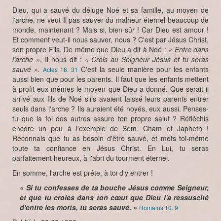
Dieu, qui a sauvé du déluge Noé et sa famille, au moyen de
l'arche, ne veut-Il pas sauver du malheur éternel beaucoup de
monde, maintenant ? Mais si, bien sûr ! Car Dieu est amour !
Et comment veut-il nous sauver, nous ? C'est par Jésus Christ,
son propre Fils. De même que Dieu a dit à Noé :
« Entre dans
l'arche »
, Il nous dit :
« Crois au Seigneur Jésus et tu seras
sauvé ».
C'est la seule manière pour les enfants
Actes 16. 31
aussi bien que pour les parents. Il faut que les enfants mettent
à profit eux-mêmes le moyen que Dieu a donné. Que serait-il
arrivé aux fils de Noé s'ils avaient laissé leurs parents entrer
seuls dans l'arche ? Ils auraient été noyés, eux aussi. Penses-
tu que la foi des autres assure ton propre salut ? Réfléchis
encore un peu à l'exemple de Sem, Cham et Japheth !
Reconnais que tu as besoin d'être sauvé, et mets toi-même
toute ta confiance en Jésus Christ. En Lui, tu seras
parfaitement heureux, à l'abri du tourment éternel.
En somme, l'arche est prête, à toi d'y entrer !
« Si tu confesses de ta bouche Jésus comme Seigneur,
et que tu croies dans ton cœur que Dieu l'a ressuscité
d'entre les morts, tu seras sauvé. »
Romains 10. 9