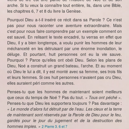
arche. Si tu veux la connaître tout entière, lis, dans une Bible,
les chapitres 6, 7 et 8 du livre la Genèse.
Pourquoi Dieu a-t-il inséré ce récit dans sa Parole ? Ce n'est
pas pour nous raconter une aventure extraordinaire. Mais
c'est pour nous faire comprendre par un exemple comment on
est sauvé. En relisant le texte encadré, tu verras en effet que
Dieu, il y a bien longtemps, a voulu punir les hommes de leur
méchanceté en les détruisant par une énorme inondation, le
déluge. Et pourtant, huit personnes ont eu la vie sauve.
Pourquoi ? Parce qu'elles ont obéi Dieu. Selon les plans de
Dieu, Noé a construit un grand bateau, l'arche. Et au moment
où Dieu le lui a dit, il y est monté avec sa femme, ses trois fils
et leurs femmes. Si ces huit personnes n'avaient pas cru Dieu,
elles auraient péri comme les autres.
Penses-tu que les hommes de maintenant soient meilleurs
que ceux du temps de Noé ? Pas du tout.
« Tous ont péché ».
Penses-tu que Dieu les supportera toujours ? Pas davantage :
« Le monde d'alors fut détruit par de l'eau. Les cieux et la terre
de maintenant sont réservés par la Parole de Dieu pour le feu,
gardés pour le jour du jugement et de la destruction des
hommes impies. »
2 Pierre 3. 6 et 7