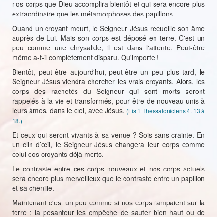
nos corps que Dieu accomplira bientôt et qui sera encore plus
extraordinaire que les métamorphoses des papillons.
Quand un croyant meurt, le Seigneur Jésus recueille son âme
auprès de Lui. Mais son corps est déposé en terre. C'est un
peu comme une chrysalide, il est dans l'attente. Peut-être
même a-t-il complètement disparu. Qu'importe !
Bientôt, peut-être aujourd'hui, peut-être un peu plus tard, le
Seigneur Jésus viendra chercher les vrais croyants. Alors, les
corps des rachetés du Seigneur qui sont morts seront
rappelés à la vie et transformés, pour être de nouveau unis à
leurs âmes, dans le ciel, avec Jésus.
(Lis 1 Thessaloniciens 4. 13 à
18.)
Et ceux qui seront vivants à sa venue ? Sois sans crainte. En
un clin d’œil, le Seigneur Jésus changera leur corps comme
celui des croyants déjà morts.
Le contraste entre ces corps nouveaux et nos corps actuels
sera encore plus merveilleux que le contraste entre un papillon
et sa chenille.
Maintenant c'est un peu comme si nos corps rampaient sur la
terre : la pesanteur les empêche de sauter bien haut ou de