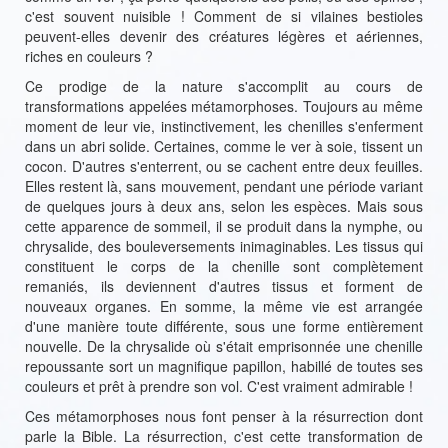
c'est souvent nuisible ! Comment de si vilaines bestioles
peuvent-elles devenir des créatures légères et aériennes,
riches en couleurs ?
Ce prodige de la nature s'accomplit au cours de
transformations appelées métamorphoses. Toujours au même
moment de leur vie, instinctivement, les chenilles s'enferment
dans un abri solide. Certaines, comme le ver à soie, tissent un
cocon. D'autres s'enterrent, ou se cachent entre deux feuilles.
Elles restent là, sans mouvement, pendant une période variant
de quelques jours à deux ans, selon les espèces. Mais sous
cette apparence de sommeil, il se produit dans la nymphe, ou
chrysalide, des bouleversements inimaginables. Les tissus qui
constituent le corps de la chenille sont complètement
remaniés, ils deviennent d'autres tissus et forment de
nouveaux organes. En somme, la même vie est arrangée
d'une manière toute différente, sous une forme entièrement
nouvelle. De la chrysalide où s'était emprisonnée une chenille
repoussante sort un magnifique papillon, habillé de toutes ses
couleurs et prêt à prendre son vol. C'est vraiment admirable !
Ces métamorphoses nous font penser à la résurrection dont
parle la Bible. La résurrection, c'est cette transformation de