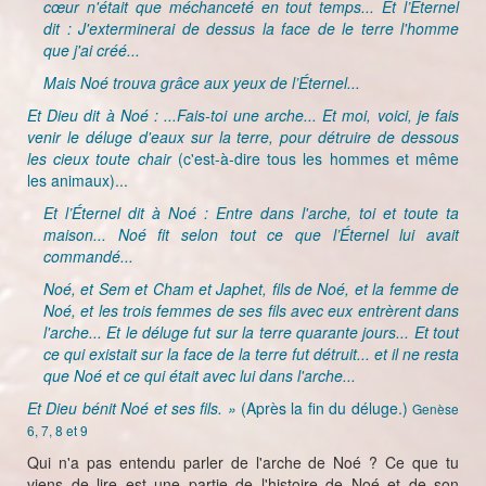
cœur n'était que méchanceté en tout temps... Et l’Éternel
dit : J'exterminerai de dessus la face de le terre l'homme
que j'ai créé...
Mais Noé trouva grâce aux yeux de l’Éternel...
Et Dieu dit à Noé : ...Fais-toi une arche... Et moi, voici, je fais
venir le déluge d'eaux sur la terre, pour détruire de dessous
les cieux toute chair
(c'est-à-dire tous les hommes et même
les animaux)...
Et l’Éternel dit à Noé : Entre dans l'arche, toi et toute ta
maison... Noé fit selon tout ce que l’Éternel lui avait
commandé...
Noé, et Sem et Cham et Japhet, fils de Noé, et la femme de
Noé, et les trois femmes de ses fils avec eux entrèrent dans
l'arche... Et le déluge fut sur la terre quarante jours... Et tout
ce qui existait sur la face de la terre fut détruit... et il ne resta
que Noé et ce qui était avec lui dans l'arche...
Et Dieu bénit Noé et ses fils. »
(Après la fin du déluge.)
Genèse
6, 7, 8 et 9
Qui n'a pas entendu parler de l'arche de Noé ? Ce que tu
viens de lire est une partie de l'histoire de Noé et de son