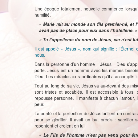
Une époque totalement nouvelle commence lorsqu’a
humilité.
« Marie mit au monde son fils premier-né, et l
avait pas de place pour eux dans l’hôtellerie. »
« Tu l’appelleras du nom de Jésus, car c’est l
Il est appelé « Jésus », nom qui signifie : l’Étern
nous.
Dans la personne d’un homme – Jésus – Dieu s’approc
porte. Jésus est un homme avec les mêmes besoins q
Dieu. Les miracles extraordinaires qu’il a accomplis l
Tout au long de sa vie, Jésus va au-devant des misér
sont tristes et accablés. Il est accessible à tous,
repousse personne. Il manifeste à chacun l’amour, l
peur.
La bonté et la perfection de Jésus brillent en contras
pour se glorifier. Il avait un but précis : sacrifi
repentent et croient en lui.
« Le Fils de l’homme n’est pas venu pour êtr