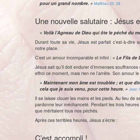
pour un grand nombre. »
Matthieu 20. 28
Une nouvelle salutaire : Jésus 
« Voilà l’Agneau de Dieu qui ôte le péché du m
Durant toute sa vie, Jésus est parfait c’est-à-dire
notre place.
C’est un amour incomparable et infini :
« Le Fils de 
Jésus sait qu’il doit endurer d’immenses souffrances
effroi ce moment, mais rien ne l’arrête. Son amour le 
« Maintenant mon âme est troublée ; et que dira
cela que je suis venu, pour cette heure. »
Jean 1
Il se laisse clouer les mains et les pieds. Au lieu de s
pardonne leur méchanceté. Pendant les trois heures où 
que méritaient tous nos péchés.
Après ces terribles heures, Jésus s’écrie :
C’est accompli !