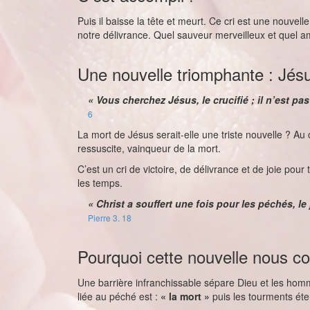
Puis il baisse la tête et meurt. Ce cri est une nouvell
notre délivrance. Quel sauveur merveilleux et quel a
Une nouvelle triomphante : Jésu
« Vous cherchez Jésus, le crucifié ; il n’est pas i
6
La mort de Jésus serait-elle une triste nouvelle ? Au 
ressuscite, vainqueur de la mort.
C’est un cri de victoire, de délivrance et de joie pou
les temps.
« Christ a souffert une fois pour les péchés, le
Pierre 3. 18
Pourquoi cette nouvelle nous c
Une barrière infranchissable sépare Dieu et les homm
liée au péché est :
« la mort »
puis les tourments éte