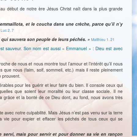
u début de notre ère Jésus Christ naît dans la plus grande
’emmaillota, et le coucha dans une crèche, parce qu’il n’y
Luc 2. 7
ui qui sauvera son peuple de leurs péchés. »
Matthieu 1. 21
el est sauveur. Son nom est aussi « Emmanuel » : Dieu est avec
he de nous et nous montre tout l’amour et l’intérêt qu’il nous
ue nous (faim, soif, sommeil, etc.) mais il reste pleinement
e prouvent.
ables pour les guérir et leur faire du bien. Il console ceux qui
 quelles que soient leur moralité ou leur classe sociale. Il ne
a grâce et la bonté de ce Dieu dont, au fond, nous avons très
te avec notre culpabilité. Mais Jésus n’est pas venu sur la terre
er sa vie pour expier et effacer les péchés de tous ceux qui se
e servi, mais pour servir et pour donner sa vie en rançon