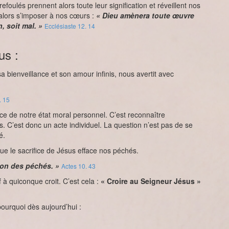
foulés prennent alors toute leur signification et réveillent nos
 alors s’imposer à nos cœurs :
« Dieu amènera toute œuvre
, soit mal. »
Ecclésiaste 12. 14
us :
sa bienveillance et son amour infinis, nous avertit avec
. 15
ce de notre état moral personnel. C’est reconnaître
C’est donc un acte individuel. La question n’est pas de se
é.
ue le sacrifice de Jésus efface nos péchés.
don des péchés. »
Actes 10. 43
 à quiconque croit. C’est cela :
« Croire au Seigneur Jésus »
pourquoi dès aujourd’hui :