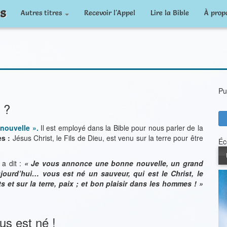
s
Autres titres
Recevoir l'Appel
Lire la Bible
À prop
Pu
 ?
nouvelle ».
Il est employé dans la Bible pour nous parler de la
s :
Jésus Christ, le Fils de Dieu, est venu sur la terre pour être
Éc
a dit :
« Je vous annonce une bonne nouvelle, un grand
ujourd’hui… vous est né un sauveur, qui est le Christ, le
 et sur la terre, paix ; et bon plaisir dans les hommes ! »
us est né !