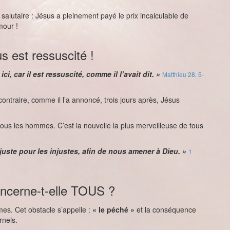
e salutaire : Jésus a pleinement payé le prix incalculable de
mour !
s est ressuscité !
ci, car il est ressuscité, comme il l’avait dit. »
Matthieu 28. 5-
contraire, comme il l’a annoncé, trois jours après, Jésus
r tous les hommes. C’est la nouvelle la plus merveilleuse de tous
 juste pour les injustes, afin de nous amener à Dieu. »
1
oncerne-t-elle TOUS ?
es. Cet obstacle s’appelle :
« le péché »
et la conséquence
rnels.