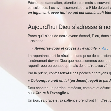
Péché, condamnation, éternité : ces mots si souvent re
consciences. Les avertissements de la Bible doivent
en jugement, avec tout ce qui est caché, soit bien
Aujourd’hui Dieu s’adresse à no
Parce qu’il s’agit de notre avenir éternel, Dieu, dans 
insistance :
« Repentez-vous et croyez à l’évangile. »
Marc 1
La repentance est le résultat d’une prise de conscien
sincèrement devant Dieu que nous sommes pécheurs. 
repentir peu ou beaucoup, mais de le faire avec vérit
Par la prière, confessons-lui nos péchés et croyons q
« Quiconque croit en lui
(en Jésus)
reçoit le par
Dieu accorde un pardon immédiat, complet et définitif
ou
« Croire à l’évangile ».
Un jour, sa grâce et sa patience prendront fin. C’est 