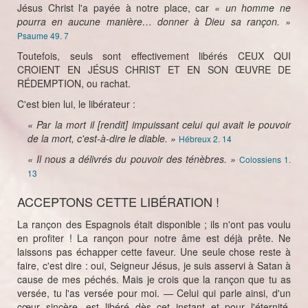
Jésus Christ l'a payée à notre place, car
« un homme ne
pourra en aucune manière… donner à Dieu sa rançon. »
Psaume 49. 7
Toutefois, seuls sont effectivement libérés CEUX QUI
CROIENT EN JÉSUS CHRIST ET EN SON ŒUVRE DE
RÉDEMPTION, ou rachat.
C'est bien lui, le libérateur :
« Par la mort il [rendit] impuissant celui qui avait le pouvoir
de la mort, c'est-à-dire le diable. »
Hébreux 2. 14
« Il nous a délivrés du pouvoir des ténèbres. »
Colossiens 1.
13
ACCEPTONS CETTE LIBÉRATION !
La rançon des Espagnols était disponible ; ils n'ont pas voulu
en profiter ! La rançon pour notre âme est déjà prête. Ne
laissons pas échapper cette faveur. Une seule chose reste à
faire, c'est dire : oui, Seigneur Jésus, je suis asservi à Satan à
cause de mes péchés. Mais je crois que la rançon que tu as
versée, tu l'as versée pour moi. — Celui qui parle ainsi, d'un
cœur sincère, est libéré dès cet instant et pour l'éternité.