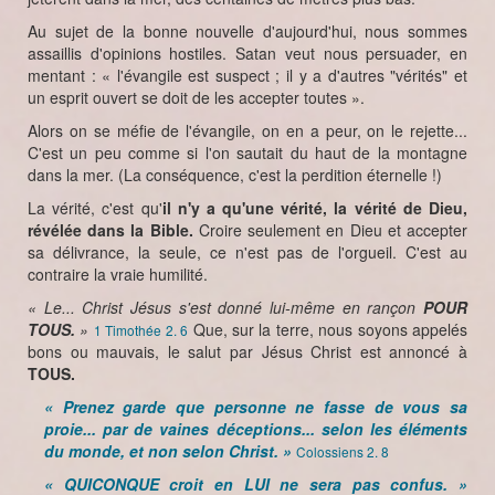
Au sujet de la bonne nouvelle d'aujourd'hui, nous sommes
assaillis d'opinions hostiles. Satan veut nous persuader, en
mentant : « l'évangile est suspect ; il y a d'autres "vérités" et
un esprit ouvert se doit de les accepter toutes ».
Alors on se méfie de l'évangile, on en a peur, on le rejette...
C'est un peu comme si l'on sautait du haut de la montagne
dans la mer. (La conséquence, c'est la perdition éternelle !)
La vérité, c'est qu'
il n'y a qu'une vérité, la vérité de Dieu,
révélée dans la Bible.
Croire seulement en Dieu et accepter
sa délivrance, la seule, ce n'est pas de l'orgueil. C'est au
contraire la vraie humilité.
« Le... Christ Jésus s'est donné lui-même en rançon
POUR
TOUS.
»
Que, sur la terre, nous soyons appelés
1 Timothée 2. 6
bons ou mauvais, le salut par Jésus Christ est annoncé à
TOUS.
« Prenez garde que personne ne fasse de vous sa
proie... par de vaines déceptions... selon les éléments
du monde, et non selon Christ. »
Colossiens 2. 8
« QUICONQUE croit en LUI ne sera pas confus. »