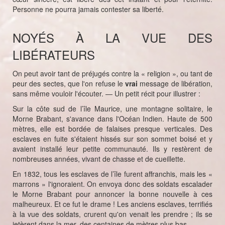
Personne ne pourra jamais contester sa liberté.
NOYÉS À LA VUE DES
LIBÉRATEURS
On peut avoir tant de préjugés contre la « religion », ou tant de
peur des sectes, que l'on refuse le
vrai
message de libération,
sans même vouloir l'écouter. — Un petit récit pour illustrer :
Sur la côte sud de l’île Maurice, une montagne solitaire, le
Morne Brabant, s'avance dans l'Océan Indien. Haute de 500
mètres, elle est bordée de falaises presque verticales. Des
esclaves en fuite s'étaient hissés sur son sommet boisé et y
avaient installé leur petite communauté. Ils y restèrent de
nombreuses années, vivant de chasse et de cueillette.
En 1832, tous les esclaves de l’île furent affranchis, mais les «
marrons » l'ignoraient. On envoya donc des soldats escalader
le Morne Brabant pour annoncer la bonne nouvelle à ces
malheureux. Et ce fut le drame ! Les anciens esclaves, terrifiés
à la vue des soldats, crurent qu'on venait les prendre ; ils se
jetèrent dans la mer, des centaines de mètres plus bas.