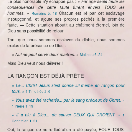
Le plus honorable n'y échappe pas :
« Par une seule faute les
conséquences de cette faute furent envers TOUS les
hommes. »
Chacun est lié par cet esclavage
Romains 5. 18
insoupçonné, et ajoute ses propres péchés à la première
faute. — Cette situation aboutit au châtiment éternel, loin de
Dieu sans possibilité de retour.
Tant que nous sommes esclaves du diable, nous sommes
exclus de la présence de Dieu :
« Nul ne peut servir deux maîtres. »
Matthieu 6. 24
Mais Dieu veut nous délivrer !
LA RANÇON EST DÉJÀ PRÊTE
« Le... Christ Jésus s'est donné lui-même en rançon pour
tous. »
1 Timothée 2. 6
« Vous avez été rachetés... par le sang précieux de Christ. »
1 Pierre 1. 19
« Il a plu à Dieu... de sauver CEUX QUI CROIENT. »
1
Corinthien 1. 21
Oui, la rançon de notre libération a été payée, POUR TOUS.