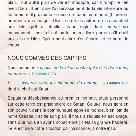
plan. Tout autre plan de vie est inadapté, car il rompt le lien
avec Dieu ; il entraîne l'asservissement de la vie intérieure au
tentateur et il provoque le désordre dans notre âme. (L'univers
en donne une image : Dieu a créé les astres en les adaptant
aux lois qu'il a établies pour régler leur merveilleux
mouvement ; celui-ci est parfaitement libre parce qu'il obéit
aux lois de Dieu. Qu'un seul astre s'en écarte, et ce serait le
chaos
NOUS SOMMES DES CAPTIFS
Nous sommes
« captifs de la loi du péché qui existe dans [nos]
membres. »
Romains 7. 23
Et
« ...asservis sous les éléments du monde... »
Galates 4. 3
dont le chef est Satan.
Depuis la désobéissance du premier homme, toute personne
sur cette terre est prisonnière de Satan. Celui-ci nous tient en
son pouvoir, dans la communauté appelée monde, bien loin de
notre Créateur, et de son plan. Il nous a réduits en esclavage,
sans que nous en ayons conscience ; c'est sa grande habileté.
Telle est déjà notre situation par naissance, à notre insu.