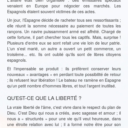
L'affaire était bien organisée : des émissaires spéciaux
venaient en Europe pour négocier ces marchés. Les
Espagnols étaient souvent victimes de ces actes.
Un jour, l'Espagne décide de racheter tous ses ressortissants ;
elle réunit la somme nécessaire au paiement de toutes les
rançons. Un navire puissamment armé est affrété. Chargé de
cette fortune, il part chercher tous les captifs. Mais, surprise !
Plusieurs d'entre eux se sont refait une vie loin de leur patrie.
L'un s'est marié, un autre a ouvert un petit commerce, un
troisième... etc. Ils ont oublié qu'ils sont de libres citoyens
espagnols.
Et l'impensable se produit : ils préfèrent conserver leurs
nouveaux « avantages » en perdant toute possibilité de retour
; ils refusent leur libération ! Le bateau ne ramène en Espagne
qu'un petit nombre d'hommes libres, et tout l'argent inutilisé.
QU'EST-CE QUE LA LIBERTÉ ?
La vraie liberté de l'âme, c'est vivre dans le respect du plan de
Dieu. C'est Dieu qui nous a créés, avec sagesse et amour ; il
nous a « structurés » pour une vie qu'il veut heureuse, dans
une étroite relation avec lui ; il a formé notre être pour son